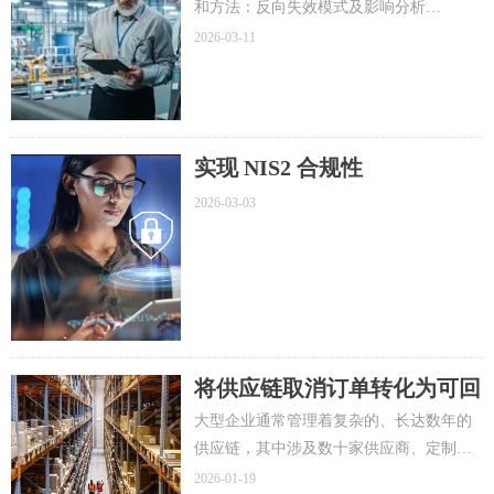
和方法：反向失效模式及影响分析
(FMEA) 、分层过程审核 (LPA)、快速响
2026-03-11
应/质量保证 (QRQC )，以及TRIGO 如何帮
助您在实际环境中有效地应用这些工具和
方法。
实现 NIS2 合规性
2026-03-03
将供应链取消订单转化为可回
收价值
大型企业通常管理着复杂的、长达数年的
供应链，其中涉及数十家供应商、定制模
具和紧密整合的生产计划。当一项重大项
2026-01-19