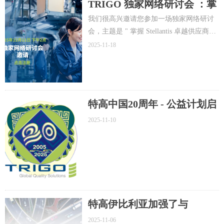
TRIGO 独家网络研讨会 ：掌
握 Stellantis 的供应商要求
我们很高兴邀请您参加一场独家网络研讨
会，主题是 " 掌握 Stellantis 卓越供应商成
功密码"： 通过APQP、PPAP 和 MRS 的实
2025-11-18
施策略成功合作共赢。
特高中国20周年 - 公益计划启
动
2025-11-10
特高伊比利亚加强了与
SERNAUTO 的合作，并将其
2025-11-06