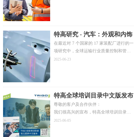
经理、主管和组长）主持。
特高研究 - 汽车：外观和内饰
部件占制造商质量控制成本的
在最近对 7 个国家的 17 家装配厂进行的一
50%
项研究中，全球运输行业质量控制和管理
的领导者 TRIGO 考察了汽车制造商在汽车
2025-06-23
投放市场时因各种故障而产生的成本。研
究结果表明，大多数质量故障涉及外部组
件（27.2%）和内部组件（23%），其次是
紧固件、粘合剂和螺丝等通用装配部件
特高全球培训目录中文版发布
（13.6%）。
尊敬的客户及合作伙伴：
我们很高兴的宣布，特高全球培训目录中
文版现已正式发布！
2025-06-05