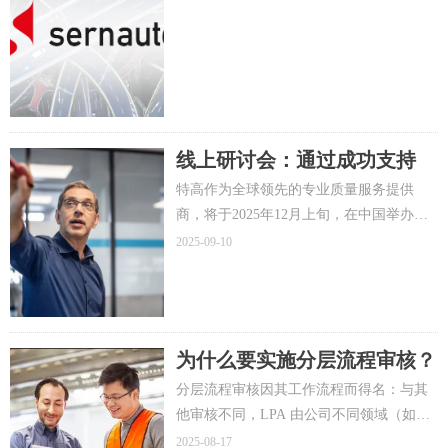
服务范围扩大到汽车行业
线上研讨会：通过成功支持
APQP，PPAP&MRS 实施战
特高作为全球领先的专业质量服务提供
略，共创斯泰兰蒂斯卓越供应
商，将于2025年12月上旬，在中国举办斯
链
泰兰蒂斯供应商线上研讨会专项活动，搭
2025-09-10
建国际汽车制造商与中国供应商的质量桥
梁。
为什么要实施分层流程审核？
分层流程审核因其工作流程而得名：与其
他审核不同，LPA 由公司不同领域（如生
产、维护和供应链）的不同层级（如工厂
2025-08-17