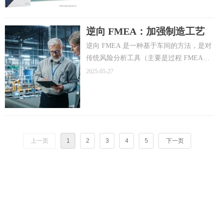
逆向 FMEA：加强制造工艺
稳健性的实用方法
逆向 FMEA 是一种基于车间的方法，是对
传统风险分析工具（主要是过程 FMEA，
也可能是控制计划或机械 FMEA）的补
2025-05-27
充。这种务实的方法通过将现实世界的执
行与失效模式、其影响和临界度的理论分
析结合起来，重点验证生产流程和产品质
量中现有控制措施的有效性。
上一页
1
2
3
4
5
下一页