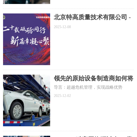
应商在原始设备制造商 (OEM) 现场的耳
目。
北京特高质量技术有限公司 -
成立20周年
2025-12-08
领先的原始设备制造商如何将
供应链波动性转化为竞争优势
导言：超越危机管理，实现战略优势
2025-12-02