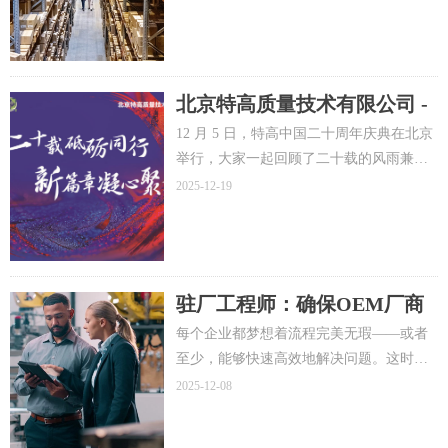
目因市场变化、监管政策调整或战略重组
而被取消时，战略价值的直接损失仅仅是
开始。几天之内，供应商就会提交模具、
设备、库存和研发工作的取消索赔。
北京特高质量技术有限公司 -
20周年庆典
12 月 5 日，特高中国二十周年庆典在北京
举行，大家一起回顾了二十载的风雨兼
程，也一起畅想未来的新篇章。
2025-12-19
驻厂工程师：确保OEM厂商
与制造商之间的顺畅合作工程
每个企业都梦想着流程完美无瑕——或者
至少，能够快速高效地解决问题。这时，
驻场工程师就派上了用场：他们是质量联
2025-12-08
络员，负责搭建制造商和客户之间的桥
梁。他们是信任和质量的守护者——是供